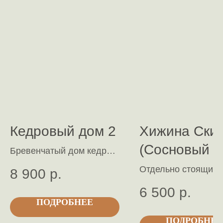
Кедровый дом 2
Хижина Ски
(Сосновый 
Бревенчатый дом кедра с
настоящей дровяной
5)
Отдельно стоящий
8 900
р.
печкой, расположенный
однокомнатный
6 500
р.
среди деревьев. Особый
рубленный дом из
ПОДРОБНЕЕ
древесный аромат
натуральной сосны,
мощного дерева в два
ПОДРОБНЕЕ