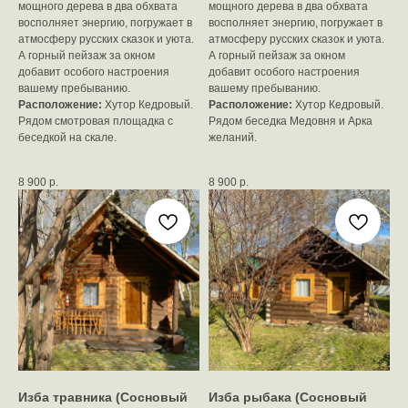
мощного дерева в два обхвата
мощного дерева в два обхвата
восполняет энергию, погружает в
восполняет энергию, погружает в
атмосферу русских сказок и уюта.
атмосферу русских сказок и уюта.
А горный пейзаж за окном
А горный пейзаж за окном
добавит особого настроения
добавит особого настроения
вашему пребыванию.
вашему пребыванию.
Расположение:
Хутор Кедровый.
Расположение:
Хутор Кедровый.
Рядом смотровая площадка с
Рядом беседка Медовня и Арка
беседкой на скале.
желаний.
8 900
р.
8 900
р.
Изба травника (Сосновый
Изба рыбака (Сосновый