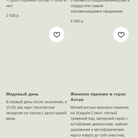
— для сторонних гостей — 3000 ₽/
становится предложением руки и
чел.
сердца или самым
запоминающимся свиданием.
2 500
р.
4 000
р.
Медовый день
Женское парение в горах
Алтая
В первый день после заселения, в
15:00, вас ждет бесплатная
Мягкий ритуал женского парения
экскурсия на пасеку с дегустацией
на Усадьбе Сокол: тёплый
меда
травяной пар, авторский скраб с
алтайскими дикоросами, чайная
церемония и метафорические
карты в кругу до трёх участниц