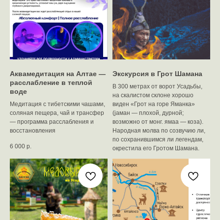
Аквамедитация на Алтае —
Экскурсия в Грот Шамана
расслабление в теплой
В 300 метрах от ворот Усадьбы,
воде
на скалистом склоне хорошо
Медитация с тибетскими чашами,
виден «Грот на горе Яманка»
соляная пещера, чай и трансфер
(jаман — плохой, дурной;
— программа расслабления и
возможно от монг. ямаа — коза).
восстановления
Народная молва по созвучию ли,
по сохранившимся ли легендам,
6 000
р.
окрестила его Гротом Шамана.