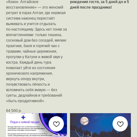
«Кокон. Алтайское
рождения гостя, за 5 дней до и 5
восстановление» — это женский
дней после праздника!
ретрит в горах Алтая, где нервная
система наконец перестаёт
выживать и учится отдыхать
по‑настоящему. Здесь нет гонки за
впечатлениями: только тишина,
сосновый дом без соседей, мягкие
практики, баня и горячий чан с
травами, чайные церемонии,
прогулки у Катуни и живой звук у
костра. Каждый день тура
помогает уйти из состояния
хронического напряжения,
вернуть опору внутри,
почувствовать лёгкость и
вспомнить себя живую — без
суеты, дедлайнов и требований
«быть продуктивной».
64 500
р.