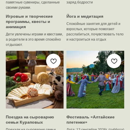
памятные сувениры, сделанные
заряд бодрости
своими руками.
Игровые и творческие
Йога и медитация
программы, квесты и
Спокойные занятия для детей и
анимация
взрослых, которые помогают
Дети увлечены играми и квестами,
расслабиться, почувствовать тело
а родители в это время спокойно
и настроиться на отдых
отдыхают.
Поездка на сыроварню
Фестиваль «Алтайские
семьи Кураповых
плетенки»
Поехали на сыроварню семьи
Дата: 12 сентября 2026г. (суббота)