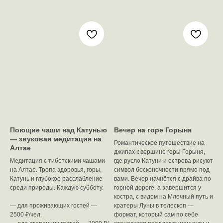
Поющие чаши над Катунью
Вечер на горе Горыня
— звуковая медитация на
Романтическое путешествие на
Алтае
джипах к вершине горы Горыня,
Медитация с тибетскими чашами
где русло Катуни и острова рисуют
на Алтае. Тропа здоровья, горы,
символ бесконечности прямо под
Катунь и глубокое расслабление
вами. Вечер начнётся с драйва по
среди природы. Каждую субботу.
горной дороге, а завершится у
костра, с видом на Млечный путь и
— для проживающих гостей —
кратеры Луны в телескоп —
2500 ₽/чел.
формат, который сам по себе