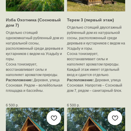
Изба Охотника (Сосновый
Терем 3 (первый этаж)
дом 7)
Отдельно стоящий двухэтажный
Отдельно стоящий
рубленный дом из натуральной
однокомнатный рубленный дом из
сосны, расположенный среди
натуральной сосны,
деревьев и кустарников с видом на
расположенный среди деревьев и
Усадьбу и горы.
кустарников с видом на Усадьбу и
Сосна тонизирует,
горы.
восстанавливает силы и
Сосна тонизирует,
наполняет ароматом природы.
восстанавливает силы и
Каждый этаж имеет отдельный
наполняет ароматом природы.
вход и сдается отдельно.
Расположение:
Деревня, улица
Расположение:
Деревня, улица
Сосновая. Рядом – волейбольная
Сосновая. Напротив – Сосновый
площадка и бассейны.
дом 7, рядом – санитарный блок.
6 500
р.
6 500
р.