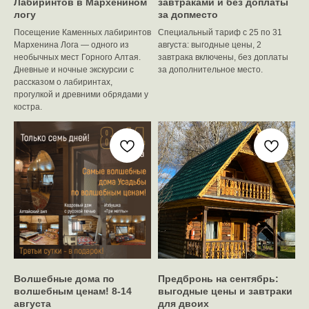
Лабиринтов в Мархенином
завтраками и без доплаты
логу
за допместо
Посещение Каменных лабиринтов
Специальный тариф с 25 по 31
Мархенина Лога — одного из
августа: выгодные цены, 2
необычных мест Горного Алтая.
завтрака включены, без доплаты
Дневные и ночные экскурсии с
за дополнительное место.
рассказом о лабиринтах,
прогулкой и древними обрядами у
костра.
Волшебные дома по
Предбронь на сентябрь:
волшебным ценам! 8-14
выгодные цены и завтраки
августа
для двоих