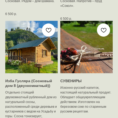
Сосновая. Рядом – дом Шамана.
Сосновая. Напротив – пруд
«Сокол».
6 500
р.
6 500
р.
Изба Гусляра (Сосновый
СУВЕНИРЫ
дом 8 (двухкомнатный))
Исконно-русский напиток,
Отдельно стоящий
настоящий натуральный продукт.
двухкомнатный рубленный дом из
Обладает общеукрепляющим
натуральной сосны,
действием. Изготовлен на
расположенный среди деревьев и
березовом соке по старинным
кустарников с видом на Усадьбу и
русским рецептам.
горы. Сосна тонизирует,