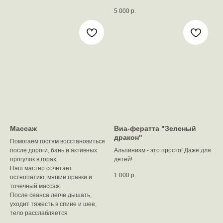
5 000
р.
Массаж
Виа-фератта "Зеленый
дракон"
Помогаем гостям восстановиться
после дороги, бань и активных
Альпинизм - это просто! Даже для
прогулок в горах.
детей!
Наш мастер сочетает
1 000
р.
остеопатию, мягкие правки и
точечный массаж.
После сеанса легче дышать,
уходит тяжесть в спине и шее,
тело расслабляется